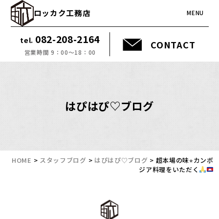
ロッカク工務店
MENU
082-208-2164
tel.
CONTACT
営業時間 9：00～18：00
はぴはぴ♡ブログ
HOME
>
スタッフブログ
>
はぴはぴ♡ブログ
>
超本場の味⭐︎カンボ
ジア料理をいただく