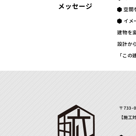
メッセージ
空間
イメ
建物を
設計か
「この
〒733-
【施工