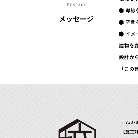
導線
メッセージ
空間
イメ
建物を
設計か
「この
〒733-
【施工