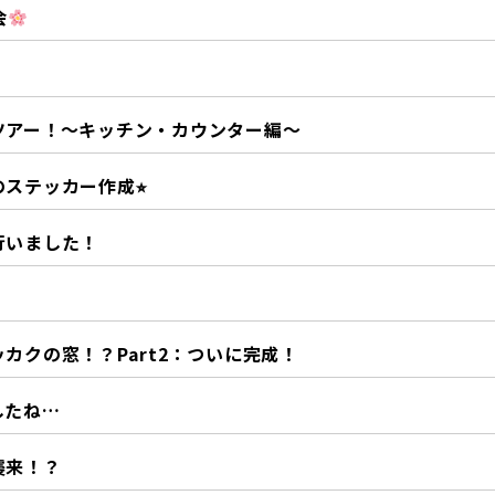
会
！
ツアー！〜キッチン・カウンター編〜
ステッカー作成⭐︎
行いました！
！
カクの窓！？Part2：ついに完成！
したね…
襲来！？