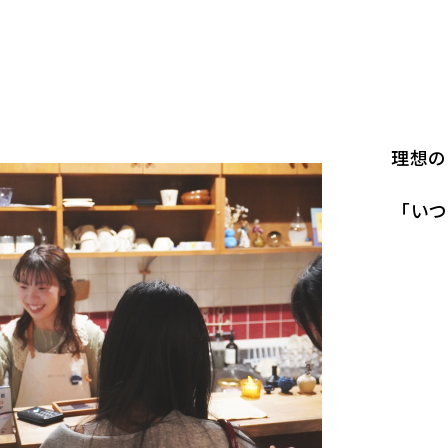
理想の
「いつ