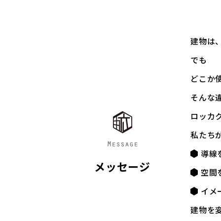
建物は
でも――
どこか
そんな
ロッカ
私たち
導線
メッセージ
空間
イメ
建物を