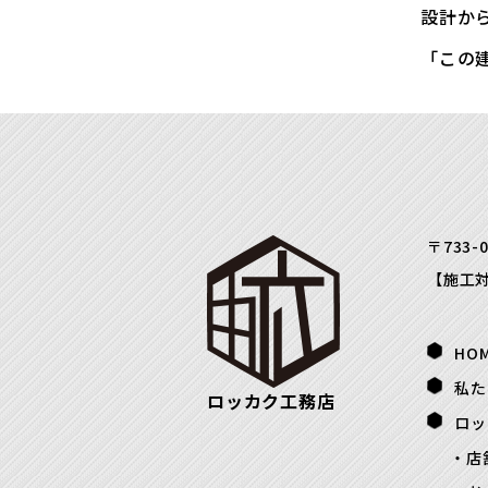
設計か
「この
〒733-
【施工
HO
私た
ロッカク工務店
ロッ
店