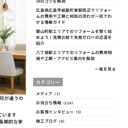
功のコツを解説
広島県広島市紙屋町東駅周辺でリフォー
ムの費用や工期と相談の流れが一目でわ
かる情報ガイド
銀山町駅エリアでのリフォームを賢く始
めよう！見積比較で失敗ゼロへの近道を
紹介
八丁堀駅エリアでのリフォームの費用相
場や工期・アクセス案内を解説
一覧を見る
カテゴリー
メディア
（2）
何が違うの
お役立ち情報
（116）
お客様インタビュー
（5）
ています
長期的な家
施工ブログ
（0）