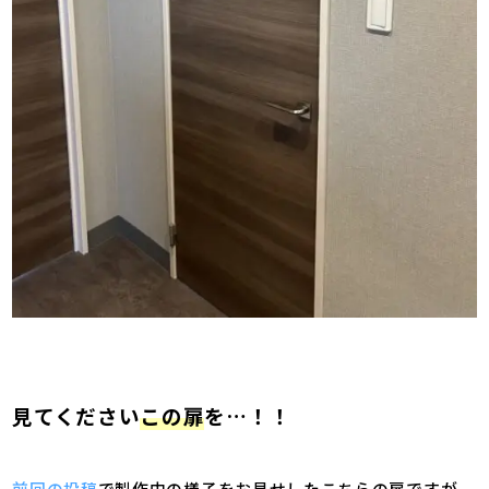
見てください
この扉
を…！！
前回の投稿
で製作中の様子をお見せした
こちらの扉
ですが、