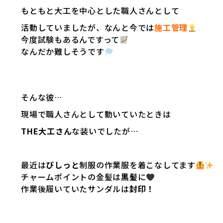
もともと大工を中心とした職人さんとして
活動していましたが、なんと今では
施工管理
今度試験もあるんですって
なんだか難しそうです
そんな彼…
現場で職人さんとして動いていたときは
THE大工さん
な装いでしたが…
最近は
びしっと
制服の作業服を着こなしてます
チャームポイントの金髪は
黒髪
に
作業後履いていたサンダルは
封印！