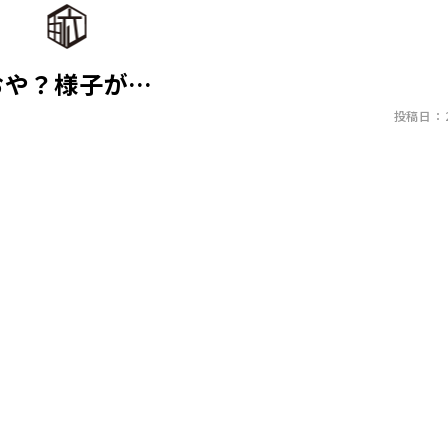
おや？様子が…
投稿日：20