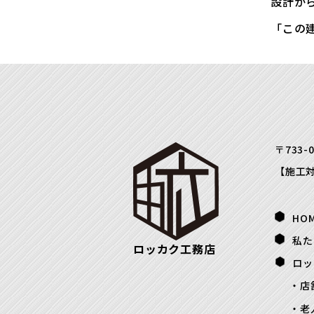
設計か
「この
〒733-
【施工
HO
私た
ロッカク工務店
ロッ
店
老