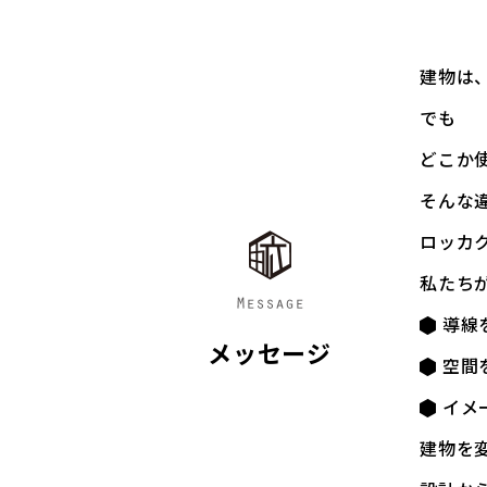
建物は
でも――
どこか
そんな
ロッカ
私たち
導線
メッセージ
空間
イメ
建物を