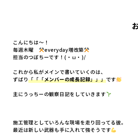
こんにちは〜！
毎週木曜
everyday増改築
担当のつぼちーです！(⁠・⁠ω・⁠)/
これから私がメインで書いていくのは、
ずばり
「「「
メンバーの成長記録
」」」
です
主にうっちーの観察日記をしていきます
施工管理としていろんな現場を走り回ってる彼。
最近は新しい武器も手に入れて強そうです