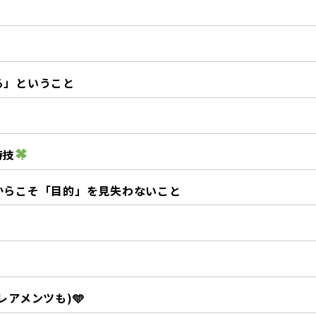
る」ということ
特技
からこそ「目的」を見失わないこと
レアメンツも)🩵