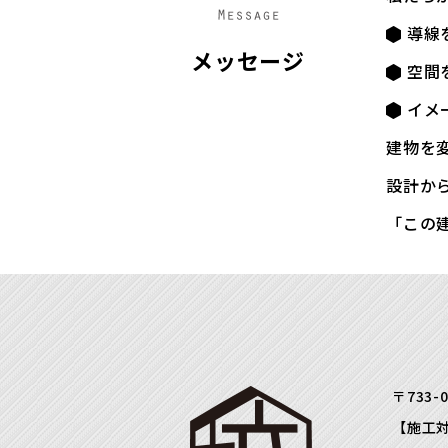
導線
メッセージ
空間
イメ
建物を
設計か
「この
〒733-
【施工